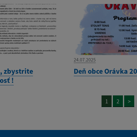
24.07.2025
, zbystrite
Deň obce Orávka 2
osť !
1
2
>