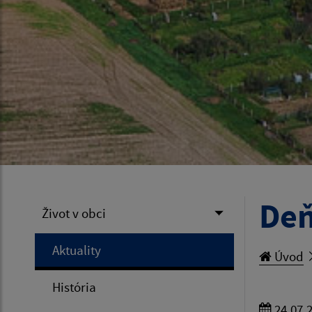
Deň
Život v obci
Aktuality
Úvod
História
24.07.