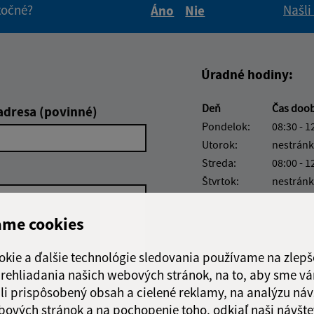
itočné?
Našli
Áno
Nie
Boli tieto informácie pre 
Boli tieto informáci
Úradné hodiny:
Deň
Čas doo
adresa (povinné)
Pondelok:
08:30 - 1
Utorok:
nestránk
Streda:
08:00 - 1
Štvrtok:
nestránk
Piatok:
08:00 - 1
ame cookies
Obedňajšia prestáv
okie a ďalšie technológie sledovania používame na zlepš
 prehliadania našich webových stránok, na to, aby sme v
li prispôsobený obsah a cielené reklamy, na analýzu náv
Google reCaptcha Response
Odoslať správu
bových stránok a na pochopenie toho, odkiaľ naši návšte