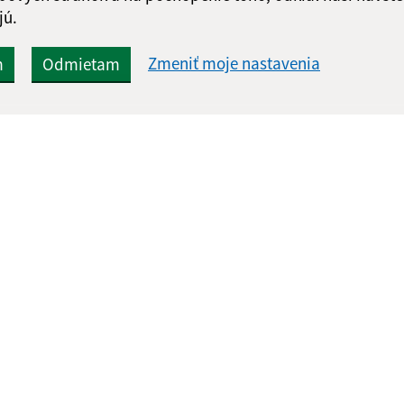
jú.
Zmeniť moje nastavenia
m
Odmietam