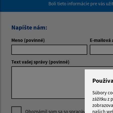
Boli tieto informácie pre vás už
Napíšte nám:
Meno (povinné)
E-mailová 
Text vašej správy (povinné)
Použív
Súbory co
zážitku z
zobrazova
našich we
Oboznámil som sa so
spracúvaním