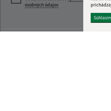
prichádza
osobných údajov
Súhlasí