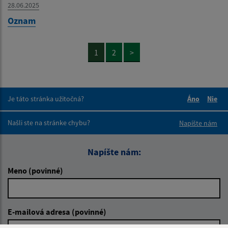
28.06.2025
Oznam
1
2
>
Je táto stránka užitočná?
Áno
Nie
Boli tieto 
Boli 
Našli ste na stránke chybu?
Napíšte nám
Napíšte nám:
Meno (povinné)
E-mailová adresa (povinné)