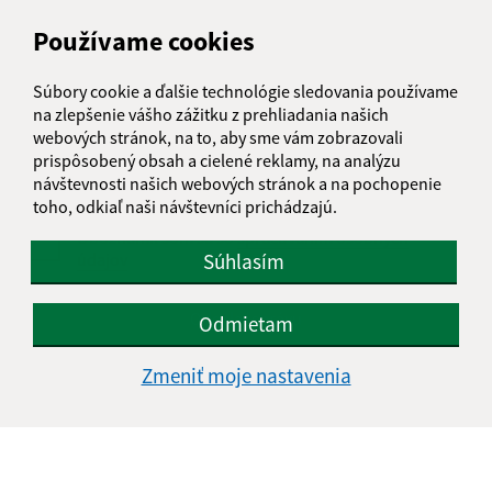
Používame cookies
Text vašej správy (povinné)
Súbory cookie a ďalšie technológie sledovania používame
na zlepšenie vášho zážitku z prehliadania našich
webových stránok, na to, aby sme vám zobrazovali
prispôsobený obsah a cielené reklamy, na analýzu
návštevnosti našich webových stránok a na pochopenie
toho, odkiaľ naši návštevníci prichádzajú.
Oboznámil som sa so
spracúvaním osobných
Súhlasím
údajov
Google reCaptcha Response
Odoslať správu
Odmietam
Zmeniť moje nastavenia
Úradné hodiny:
Deň
Čas doobeda
Čas poobede