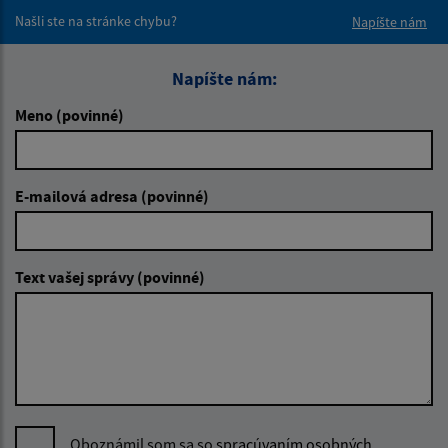
Našli ste na stránke chybu?
Napíšte nám
Napíšte nám:
Meno (povinné)
E-mailová adresa (povinné)
Text vašej správy (povinné)
Oboznámil som sa so
spracúvaním osobných