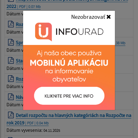
2022
| PDF | 0.07 Mb
Dátum vyvesenia:
04.11.2025
Nezobrazovať
Rozpočet 2021
| PDF | 0.32 Mb
Dátum vyvesenia:
04.11.2025
Správa HK o kontrole rozpočtu obce 2020
| PDF | 0.38 Mb
Dátum vyvesenia:
04.11.2025
Stanovisko HK k rozpočtu 2021
| PDF | 0.2 Mb
Dátum vyvesenia:
04.11.2025
Rozpočet 2020 - 2022
| PDF | 0.22 Mb
Dátum vyvesenia:
04.11.2025
Návrh rozpočtu 2020 - 2022 Eko
| PDF | 0.22 Mb
Dátum vyvesenia:
04.11.2025
Detail rozpočtu na hlavných kategóriách na Rozpočte na
rok 2019
| PDF | 0.04 Mb
Dátum vyvesenia:
04.11.2025