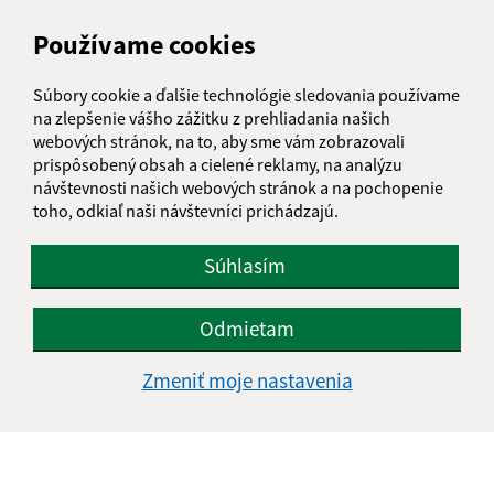
Obecný úrad Orávka
Používame cookies
Orávka 49
980 42 Rimavská Seč
Súbory cookie a ďalšie technológie sledovania používame
na zlepšenie vášho zážitku z prehliadania našich
info@oravka.sk
webových stránok, na to, aby sme vám zobrazovali
+421 47 55 93 119
prispôsobený obsah a cielené reklamy, na analýzu
návštevnosti našich webových stránok a na pochopenie
IČO: 00318949
toho, odkiaľ naši návštevníci prichádzajú.
Súhlasím
Odmietam
Zmeniť moje nastavenia