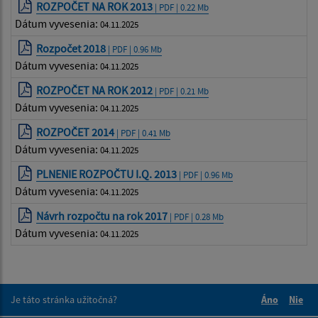
ROZPOČET NA ROK 2013
| PDF | 0.22 Mb
Dátum vyvesenia:
04.11.2025
Rozpočet 2018
| PDF | 0.96 Mb
Dátum vyvesenia:
04.11.2025
ROZPOČET NA ROK 2012
| PDF | 0.21 Mb
Dátum vyvesenia:
04.11.2025
ROZPOČET 2014
| PDF | 0.41 Mb
Dátum vyvesenia:
04.11.2025
PLNENIE ROZPOČTU I.Q. 2013
| PDF | 0.96 Mb
Dátum vyvesenia:
04.11.2025
Návrh rozpočtu na rok 2017
| PDF | 0.28 Mb
Dátum vyvesenia:
04.11.2025
Je táto stránka užitočná?
Áno
Nie
Boli tieto 
Boli 