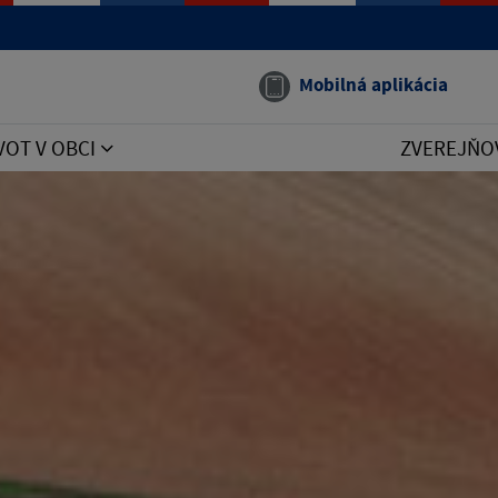
Mobilná aplikácia
VOT V OBCI
ZVEREJŇO