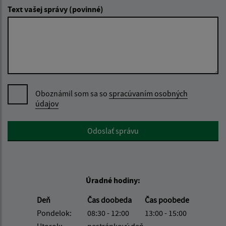
Text vašej správy (povinné)
Oboznámil som sa so
spracúvaním osobných
údajov
Google reCaptcha Response
Odoslať správu
Úradné hodiny:
Deň
Čas doobeda
Čas poobede
Pondelok:
08:30 - 12:00
13:00 - 15:00