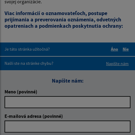
svojej organizácie.
Viac informácií o oznamovateľoch, postupe
prijímania a preverovania oznámenia, odvetných
opatreniach a podmienkach poskytnutia ochrany:
Je táto stránka užitočná?
Áno
Nie
Boli tieto 
Boli 
Našli ste na stránke chybu?
Napíšte nám
Napíšte nám:
Meno (povinné)
E-mailová adresa (povinné)