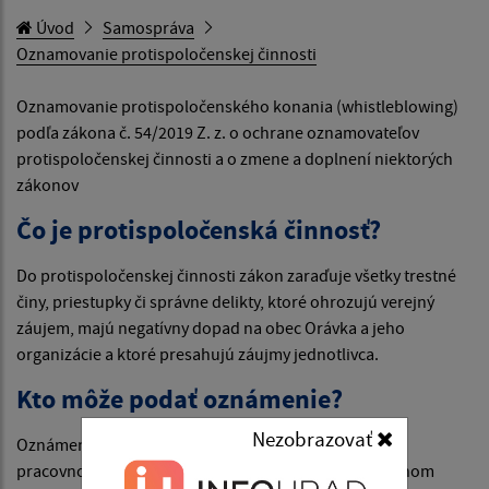
Úvod
Samospráva
Oznamovanie protispoločenskej činnosti
Oznamovanie protispoločenského konania (whistleblowing)
podľa zákona č. 54/2019 Z. z. o ochrane oznamovateľov
protispoločenskej činnosti a o zmene a doplnení niektorých
zákonov
Čo je protispoločenská činnosť?
Do protispoločenskej činnosti zákon zaraďuje všetky trestné
činy, priestupky či správne delikty, ktoré ohrozujú verejný
záujem, majú negatívny dopad na obec Orávka a jeho
organizácie a ktoré presahujú záujmy jednotlivca.
Kto môže podať oznámenie?
Nezobrazovať
Oznámenie môže podať fyzická osoba, ktorá je v
pracovnoprávnom vzťahu k zamestnávateľovi alebo inom