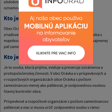
obdobnom vzťahu k zamestnávateľovi a anonymný
oznamovateľ.
Kto je zamestnávateľom?
Obec Orávka, príspevkové a rozpočtové organizácie v
zriaďovateľskej pôsobnosti obci Orávka, právnická osoba s
majetkovou účasťou obce Orávka, ktorá zamestnáva najmenej
päť zamestnancov.
Kto je zodpovedná osoba?
Je to osoba, ktorá prijíma, eviduje a preveruje oznámenia o
protispoločenskej činnosti. V obci Orávka a v príspevkových a
v rozpočtových organizáciách obce Orávka s počtom
zamestnancov menej ako päťdesiat, je zodpovednou osobou
hlavný kontrolór obce.
Príspevkové a rozpočtové organizácie s počtom zamestnancov
päťdesiat a viac si musia určiť zodpovednú osobu v rámci