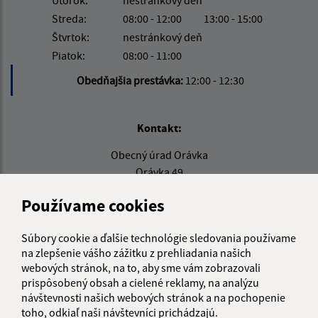
Utorok:
nestránkový deň
Streda:
08:00 - 12:00
13:00 - 15:00
Štvrtok:
nestránkový deň
Piatok:
08:00 - 11:00
Obedňajšia prestávka:
12:00 - 12:30
Kontakt:
Obecný úrad Orávka
Orávka 49
980 42 Rimavská Seč
Používame cookies
info@oravka.sk
+421 47 55 93 119
Súbory cookie a ďalšie technológie sledovania používame
na zlepšenie vášho zážitku z prehliadania našich
IČO: 00318949
webových stránok, na to, aby sme vám zobrazovali
prispôsobený obsah a cielené reklamy, na analýzu
návštevnosti našich webových stránok a na pochopenie
toho, odkiaľ naši návštevníci prichádzajú.