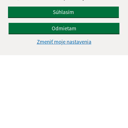
Súhlasím
Odmietam
Zmeniť moje nastavenia
Informácie o stránke:
Vyhlásenie o prístupnosti
Autorské práva
Ochrana osobných údajov
Navigácia: