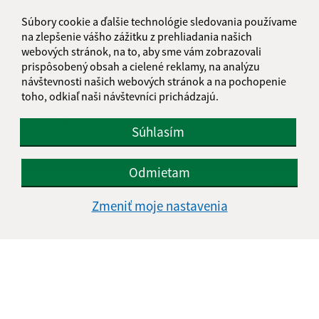
Súbory cookie a ďalšie technológie sledovania používame
na zlepšenie vášho zážitku z prehliadania našich
webových stránok, na to, aby sme vám zobrazovali
prispôsobený obsah a cielené reklamy, na analýzu
návštevnosti našich webových stránok a na pochopenie
toho, odkiaľ naši návštevníci prichádzajú.
Oboznámil som sa so
spracúvaním osobných
údajov
Súhlasím
Google reCaptcha Response
Odoslať správu
Odmietam
Zmeniť moje nastavenia
Úradné hodiny:
Deň
Čas doobeda
Čas poobede
Pondelok:
08:30 - 12:00
13:00 - 15:00
Utorok:
nestránkový deň
Streda:
08:00 - 12:00
13:00 - 15:00