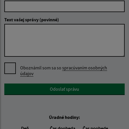
Text vašej správy (povinné)
Oboznámil som sa so
spracúvaním osobných
údajov
Google reCaptcha Response
Odoslať správu
Úradné hodiny:
Deň
Čas doobeda
Čas poobede