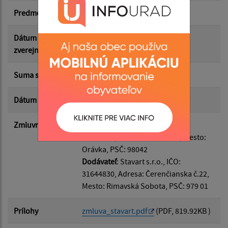
Predmet
Realizácia stavby
Suma do:
Dátum
02.06.2026
zverejnenia
Typ:
Suma s DPH*
47 713.14 €
Dátum uzavretia
02.06.2026
Filtrovať
Reset
Zmluvná strana
Odberateľ
: Obec Orávka, IČO:
00318949, Adresa: Orávka 49, Mesto:
Orávka, PSČ: 98042
Dodávateľ
: Stavart s.r.o., IČO:
31644830, Adresa: Čerenčianska č.22,
Mesto: Rimavská Sobota, PSČ: 979 01
Prílohy
zmluva_stavart.pdf
(PDF, 819.92KB )