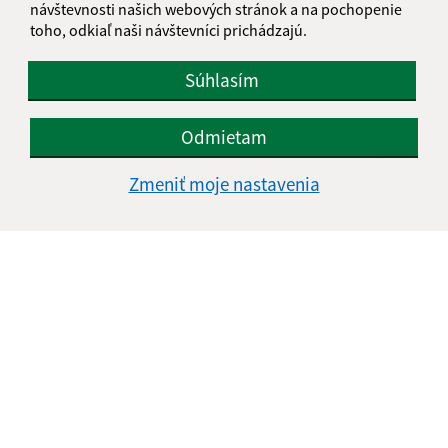
návštevnosti našich webových stránok a na pochopenie
toho, odkiaľ naši návštevníci prichádzajú.
Súhlasím
Odmietam
Zmeniť moje nastavenia
Informácie o stránke:
Vyhlásenie o prístupnosti
Autorské práva
Ochrana osobných údajov