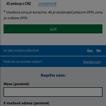
ID zmluvy v CRZ
12420053
*
Uvedená cena je konečná. Ak je dodávateľ platcom DPH, cena
je vrátane DPH.
späť
Je táto stránka užitočná?
Áno
Nie
Boli tieto 
Boli 
Našli ste na stránke chybu?
Napíšte nám
Napíšte nám:
Meno (povinné)
E-mailová adresa (povinné)