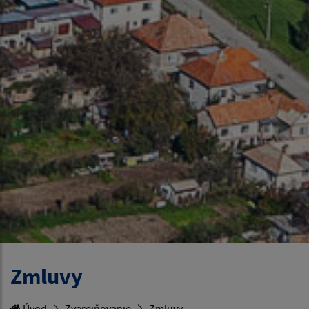
Zmluvy
Úvod
Zverejňovanie
Zmluvy