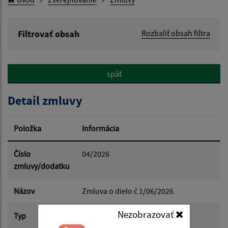
Filtrovať obsah
Rozbaliť obsah filtra
Hľadaný výraz:
späť
Hľadať v:
Detail zmluvy
Typ dátumu:
Položka
Informácia
Dátum od:
Číslo
04/2026
zmluvy/dodatku
Dátum do:
Názov
Zmluva o dielo č 1/06/2026
Nezobrazovať
Typ
Hlavná zmluva
Suma od: