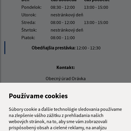
Pondelok:
08:30 - 12:00
13:00 - 15:00
Utorok:
nestránkový deň
Streda:
08:00 - 12:00
13:00 - 15:00
Štvrtok:
nestránkový deň
Piatok:
08:00 - 11:00
Obedňajšia prestávka:
12:00 - 12:30
Kontakt:
Obecný úrad Orávka
Orávka 49
980 42 Rimavská Seč
Používame cookies
info@oravka.sk
Súbory cookie a ďalšie technológie sledovania používame
+421 47 55 93 119
na zlepšenie vášho zážitku z prehliadania našich
webových stránok, na to, aby sme vám zobrazovali
IČO: 00318949
prispôsobený obsah a cielené reklamy, na analýzu